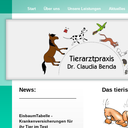
Start
Über uns
Unsere Leistungen
Aktuelles
News:
Das tieri
EisbaumTabelle -
Krankenversicherungen für
ihr Tier im Test