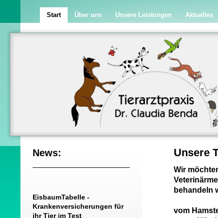
Start
Über uns
Unsere Leistungen
Aktuelles
Unsere Ti
News:
Wir möchten
Veterinärmed
behandeln wi
EisbaumTabelle -
Krankenversicherungen für
vom Hamster
ihr Tier im Test