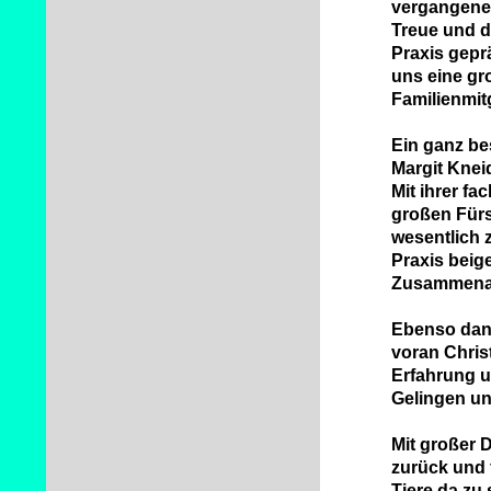
vergangenen
Treue und d
Praxis gepr
uns eine gr
Familienmit
Ein ganz be
Margit Kneid
Mit ihrer f
großen Fürso
wesentlich 
Praxis beig
Zusammenarb
Ebenso danke
voran Chris
Erfahrung u
Gelingen un
Mit großer 
zurück und 
Tiere da zu 