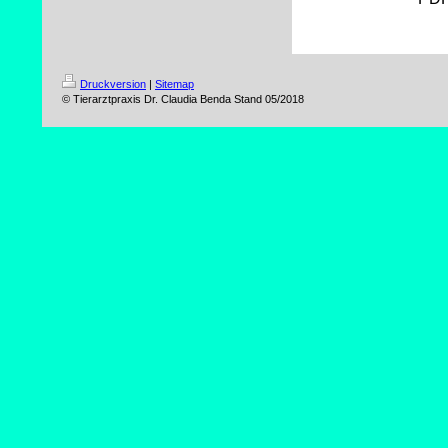
Druckversion
|
Sitemap
© Tierarztpraxis Dr. Claudia Benda Stand 05/2018